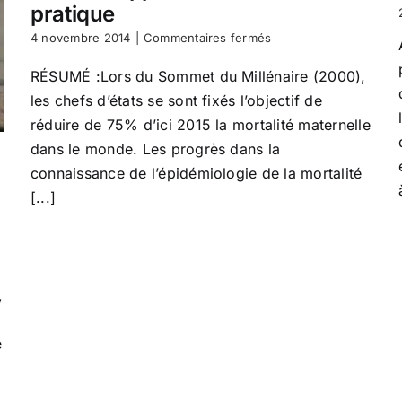
pratique
de
la
sur
4 novembre 2014
|
Commentaires fermés
reproduction
La
»
réduction
RÉSUMÉ :Lors du Sommet du Millénaire (2000),
en
de
Afrique
les chefs d’états se sont fixés l’objectif de
la
de
mortalité
réduire de 75% d’ici 2015 la mortalité maternelle
l’Ouest
maternelle
dans le monde. Les progrès dans la
dans
connaissance de l’épidémiologie de la mortalité
les
pays
[...]
en
voie
de
développement:
théorie
et
,
pratique
e