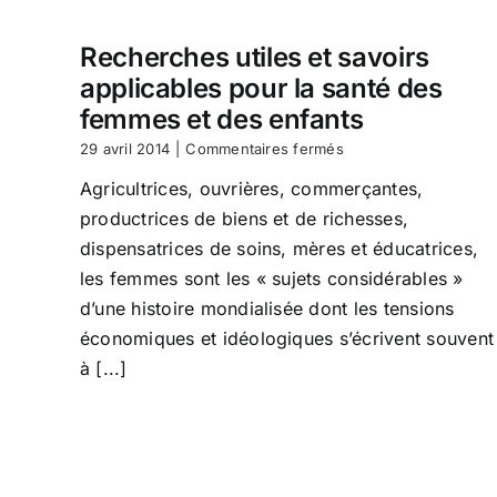
pays
en
Recherches utiles et savoirs
voie
de
applicables pour la santé des
développement:
femmes et des enfants
théorie
et
sur
29 avril 2014
|
Commentaires fermés
pratique
Recherches
Agricultrices, ouvrières, commerçantes,
utiles
et
productrices de biens et de richesses,
savoirs
dispensatrices de soins, mères et éducatrices,
applicables
pour
les femmes sont les « sujets considérables »
la
d’une histoire mondialisée dont les tensions
santé
économiques et idéologiques s’écrivent souvent
des
femmes
à [...]
et
des
enfants