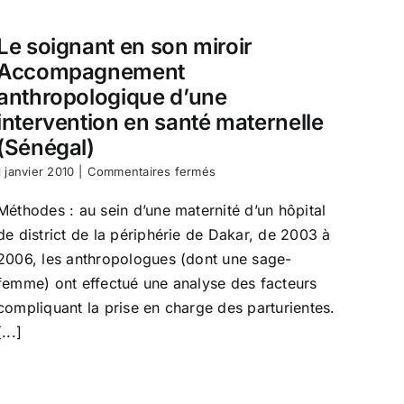
Le soignant en son miroir
Accompagnement
anthropologique d’une
intervention en santé maternelle
(Sénégal)
sur
1 janvier 2010
|
Commentaires fermés
Le
soignant
Méthodes : au sein d’une maternité d’un hôpital
en
de district de la périphérie de Dakar, de 2003 à
son
miroir
2006, les anthropologues (dont une sage-
Accompagnement
femme) ont effectué une analyse des facteurs
anthropologique
compliquant la prise en charge des parturientes.
d’une
intervention
[...]
en
santé
maternelle
(Sénégal)