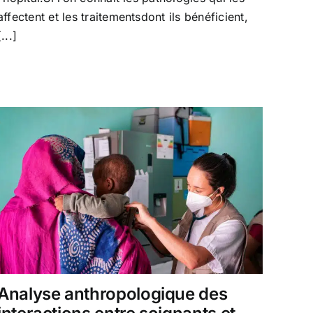
Afrique
affectent et les traitementsdont ils bénéficient,
de
[...]
l’Ouest
Analyse anthropologique des