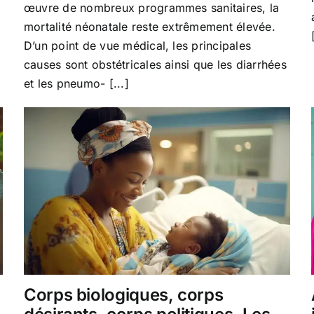
œuvre de nombreux programmes sanitaires, la
sociotechnique
meurent
mortalité néonatale reste extrêmement élevée.
les
D’un point de vue médical, les principales
nouveau-
causes sont obstétricales ainsi que les diarrhées
nés
d’Afrique
et les pneumo- [...]
de
l’Ouest
?
(Bénin,
Burkina-
Faso,
Mali,
Mauritanie,
Togo)
Corps biologiques, corps