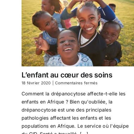
la
santé
pour
les
femmes
en
France,
en
Afrique
de
l’Ouest
et
en
L’enfant au cœur des soins
Amérique
latine
sur
18 février 2020
|
Commentaires fermés
?
L’enfant
Comment la drépanocytose affecte-t-elle les
au
cœur
enfants en Afrique ? Bien qu'oubliée, la
des
drépanocytose est une des principales
soins
pathologies affectant les enfants et les
populations en Afrique. Le service où l'équipe
du GID-Santé a travaillé, [...]