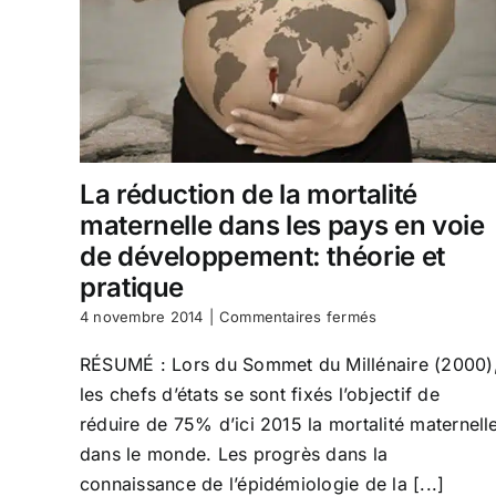
La réduction de la mortalité
maternelle dans les pays en voie
de développement: théorie et
pratique
sur
4 novembre 2014
|
Commentaires fermés
La
réduction
RÉSUMÉ : Lors du Sommet du Millénaire (2000)
de
les chefs d’états se sont fixés l’objectif de
la
mortalité
réduire de 75% d’ici 2015 la mortalité maternell
maternelle
dans le monde. Les progrès dans la
dans
connaissance de l’épidémiologie de la [...]
les