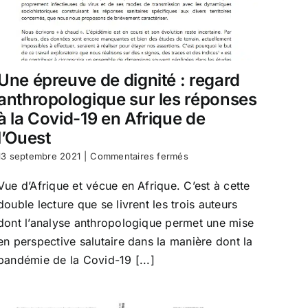
Une épreuve de dignité : regard
anthropologique sur les réponses
à la Covid-19 en Afrique de
l’Ouest
sur
13 septembre 2021
|
Commentaires fermés
Une
épreuve
Vue d’Afrique et vécue en Afrique. C’est à cette
de
double lecture que se livrent les trois auteurs
dignité
:
dont l’analyse anthropologique permet une mise
regard
en perspective salutaire dans la manière dont la
anthropologique
pandémie de la Covid-19 [...]
sur
les
réponses
à