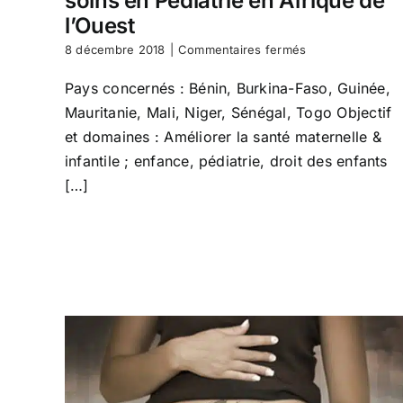
soins en Pédiatrie en Afrique de
l’Ouest
sur
8 décembre 2018
|
Commentaires fermés
Projet
ENSPEDIA,
Pays concernés : Bénin, Burkina-Faso, Guinée,
Enfances
Mauritanie, Mali, Niger, Sénégal, Togo Objectif
et
soins
et domaines : Améliorer la santé maternelle &
en
infantile ; enfance, pédiatrie, droit des enfants
Pédiatrie
[…]
en
Afrique
de
l’Ouest