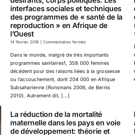
désirants, corps politiques. Les
interfaces sociales et techniques
des programmes de « santé de la
reproduction » en Afrique de
l’Ouest
sur
14 février 2018
|
Commentaires fermés
Corps
biologiques,
Dans le monde, malgré de très importants
corps
programmes sanitaires1, 358 000 femmes
désirants,
corps
décèdent pour des raisons liées à la grossesse
politiques.
ou l’accouchement, dont 204 000 en Afrique
Les
Subsaharienne (Ronsmans 2006, de Bernis
interfaces
sociales
2010). Autrement dit, [...]
et
techniques
des
La réduction de la mortalité
programmes
maternelle dans les pays en voie
de
«
de développement: théorie et
santé