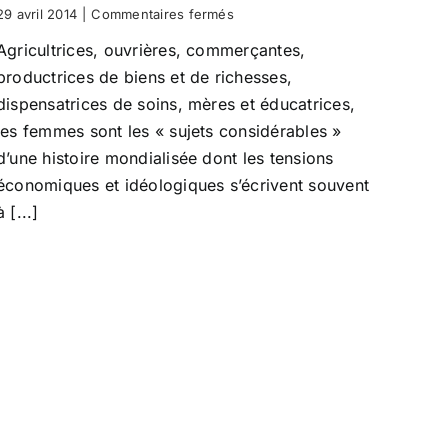
Bamako,
sur
29 avril 2014
|
Commentaires fermés
Conakry)
Recherches
Agricultrices, ouvrières, commerçantes,
utiles
et
productrices de biens et de richesses,
savoirs
dispensatrices de soins, mères et éducatrices,
applicables
pour
les femmes sont les « sujets considérables »
la
d’une histoire mondialisée dont les tensions
santé
économiques et idéologiques s’écrivent souvent
des
femmes
à [...]
et
des
enfants