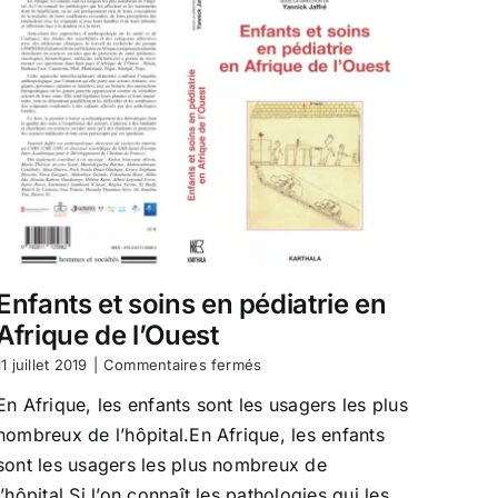
la
Covid-
19
en
Afrique
de
l’Ouest
Enfants et soins en pédiatrie en
Afrique de l’Ouest
sur
11 juillet 2019
|
Commentaires fermés
Enfants
En Afrique, les enfants sont les usagers les plus
et
soins
nombreux de l’hôpital.En Afrique, les enfants
en
sont les usagers les plus nombreux de
pédiatrie
en
l’hôpital.Si l’on connaît les pathologies qui les