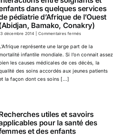
interactions entre soignants et
enfants dans quelques services
de pédiatrie d’Afrique de l’Ouest
(Abidjan, Bamako, Conakry)
sur
13 décembre 2014
|
Commentaires fermés
Analyse
anthropologique
L’Afrique représente une large part de la
des
mortalité infantile mondiale. Si l’on connait assez
interactions
entre
bien les causes médicales de ces décès, la
soignants
qualité des soins accordés aux jeunes patients
et
et la façon dont ces soins [...]
enfants
dans
quelques
services
de
pédiatrie
Recherches utiles et savoirs
d’Afrique
de
applicables pour la santé des
l’Ouest
femmes et des enfants
(Abidjan,