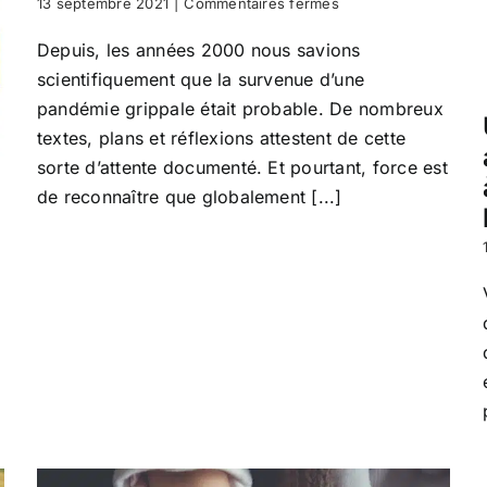
sur
13 septembre 2021
|
Commentaires fermés
Quand
une
Depuis, les années 2000 nous savions
épidémie
scientifiquement que la survenue d’une
questionne
l’Anthropologie
pandémie grippale était probable. De nombreux
sur
textes, plans et réflexions attestent de cette
son
sorte d’attente documenté. Et pourtant, force est
opérationnalité
de reconnaître que globalement [...]