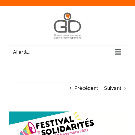
Passer
au
contenu
Aller à...
Précédent
Suivant
Voir
l'image
agrandie