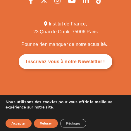
Institut de France,
23 Quai de Conti, 75006 Paris
Pour ne rien manquer de notre actualité...
Inscrivez-vous à notre Newsletter !
"Mobiliser les savoirs au service du co-développement"
Nous utilisons des cookies pour vous offrir la meilleure
expérience sur notre site.
© 2025 |
Mentions légales
Accepter
Refuser
Réglages