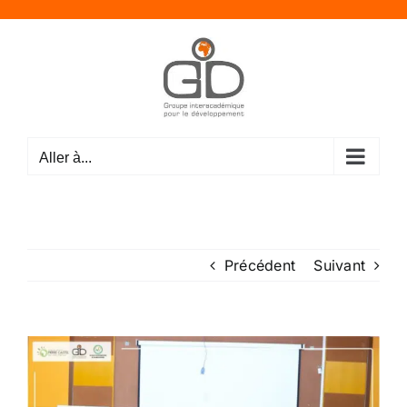
Passer
au
contenu
Aller à...
Précédent
Suivant
Voir
l'image
agrandie