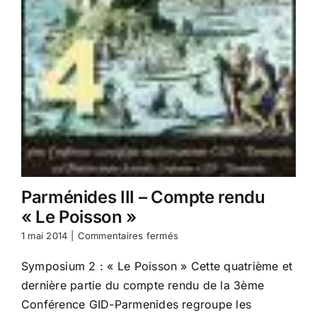
Parménides III – Compte rendu
« Le Poisson »
sur
1 mai 2014
|
Commentaires fermés
Parménides
III
Symposium 2 : « Le Poisson » Cette quatrième et
–
dernière partie du compte rendu de la 3ème
Compte
rendu
Conférence GID-Parmenides regroupe les
« Le