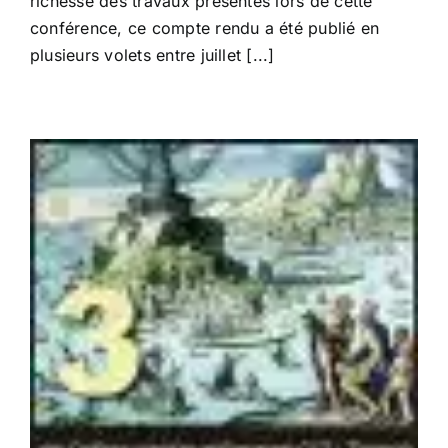
richesse des travaux présentés lors de cette
« Conclusions
conférence, ce compte rendu a été publié en
et
plusieurs volets entre juillet [...]
Recommandations »