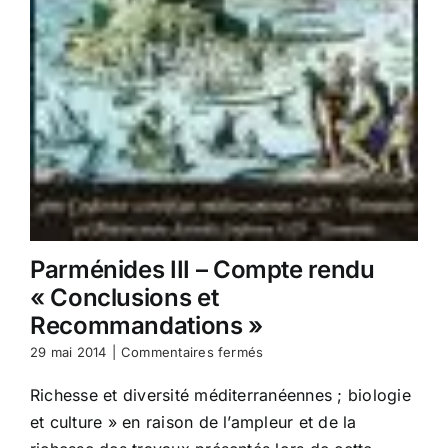
Parménides III – Compte rendu
« Conclusions et
Recommandations »
sur
29 mai 2014
|
Commentaires fermés
Parménides
III
Richesse et diversité méditerranéennes ; biologie
–
et culture » en raison de l’ampleur et de la
Compte
rendu