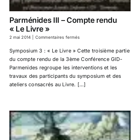
Parménides III – Compte rendu
« Le Livre »
sur
2 mai 2014
|
Commentaires fermés
Parménides
III
Symposium 3 : « Le Livre » Cette troisième partie
–
du compte rendu de la 3ème Conférence GID-
Compte
rendu
Parmenides regroupe les interventions et les
« Le
travaux des participants du symposium et des
Livre »
ateliers consacrés au Livre. […]