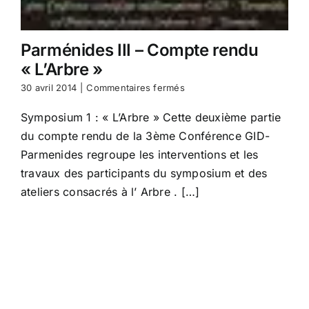
Parménides III – Compte rendu
« L’Arbre »
sur
30 avril 2014
|
Commentaires fermés
Parménides
III
Symposium 1 : « L’Arbre » Cette deuxième partie
–
du compte rendu de la 3ème Conférence GID-
Compte
rendu
Parmenides regroupe les interventions et les
« L’Arbre »
travaux des participants du symposium et des
ateliers consacrés à l’ Arbre . […]