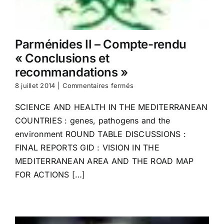
Parménides II – Compte-rendu
« Conclusions et
recommandations »
sur
8 juillet 2014
|
Commentaires fermés
Parménides
II
SCIENCE AND HEALTH IN THE MEDITERRANEAN
–
COUNTRIES : genes, pathogens and the
Compte-
rendu
environment ROUND TABLE DISCUSSIONS :
« Conclusions
FINAL REPORTS GID : VISION IN THE
et
MEDITERRANEAN AREA AND THE ROAD MAP
recommandations »
FOR ACTIONS […]