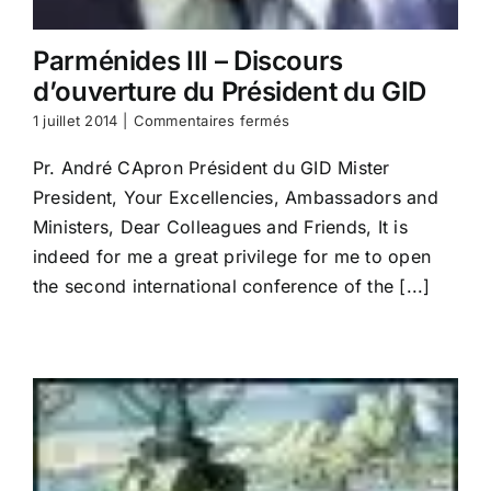
Parménides III – Discours
d’ouverture du Président du GID
sur
1 juillet 2014
|
Commentaires fermés
Parménides
III
Pr. André CApron Président du GID Mister
–
President, Your Excellencies, Ambassadors and
Discours
d’ouverture
Ministers, Dear Colleagues and Friends, It is
du
indeed for me a great privilege for me to open
Président
the second international conference of the [...]
du
GID