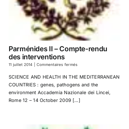
Parménides II – Compte-rendu
des interventions
sur
11 juillet 2014
|
Commentaires fermés
Parménides
II
SCIENCE AND HEALTH IN THE MEDITERRANEAN
–
COUNTRIES : genes, pathogens and the
Compte-
rendu
environment Accademia Nazionale dei Lincei,
des
Rome 12 – 14 October 2009 […]
interventions