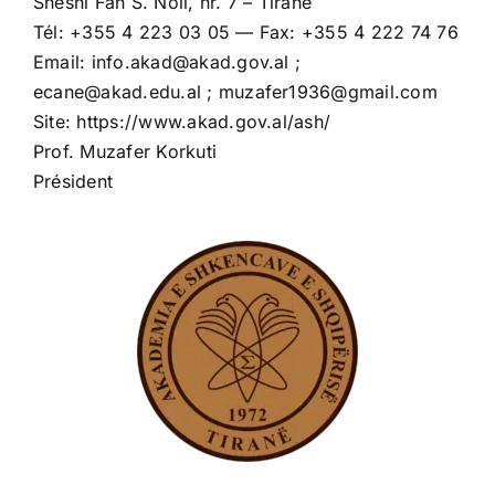
Sheshi Fan S. Noli, nr. 7 – Tirane
Tél: +355 4 223 03 05 — Fax: +355 4 222 74 76
Email: info.akad@akad.gov.al ;
ecane@akad.edu.al ; muzafer1936@gmail.com
Site: https://www.akad.gov.al/ash/
Prof. Muzafer Korkuti
Président