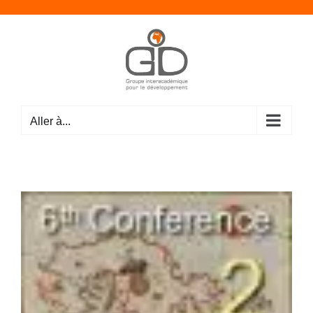
Passer
au
contenu
Aller à...