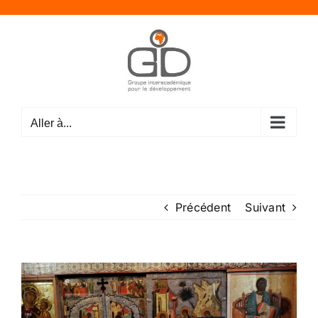
Passer
au
contenu
Aller à...
Précédent
Suivant
Voir
l'image
agrandie