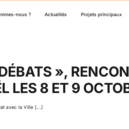
ommes-nous ?
Actualités
Projets principaux
S DÉBATS », RENCON
 LES 8 ET 9 OCTO
t avec la Ville [...]