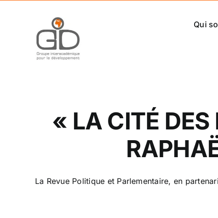
Passer
au
Qui s
contenu
« LA CITÉ DE
RAPHAËL
La Revue Politique et Parlementaire, en partenaria