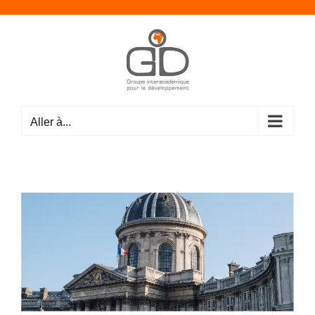
Passer
au
contenu
Aller à...