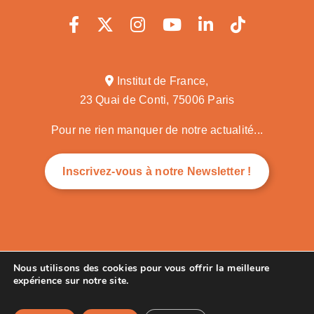
Institut de France,
23 Quai de Conti, 75006 Paris
Pour ne rien manquer de notre actualité...
Inscrivez-vous à notre Newsletter !
"Mobiliser les savoirs au service du co-développement"
Nous utilisons des cookies pour vous offrir la meilleure
expérience sur notre site.
© 2025 |
Mentions légales