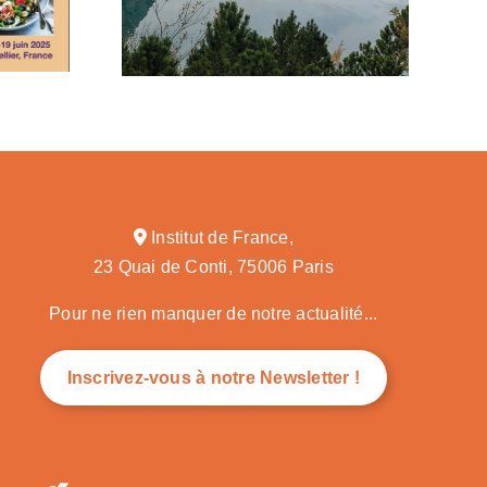
Institut de France,
23 Quai de Conti, 75006 Paris
Pour ne rien manquer de notre actualité...
Inscrivez-vous à notre Newsletter !