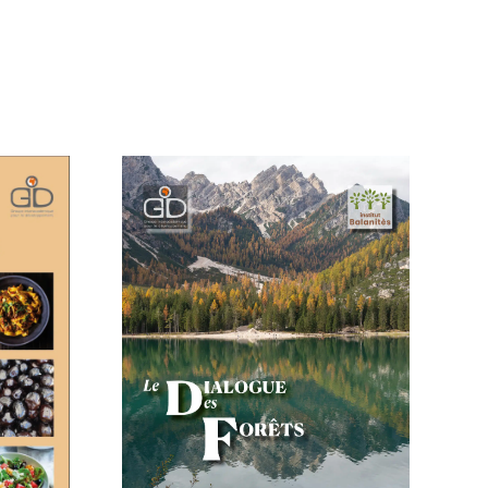
De rêve en action:
l’audace
ion du
d’entreprendre en
e des
RDC
ts