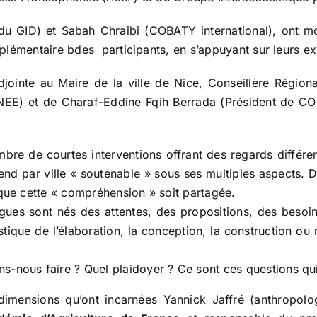
u GID) et Sabah Chraibi (COBATY international), ont mod
lémentaire bdes participants, en s’appuyant sur leurs exp
jointe au Maire de la ville de Nice, Conseillère Régio
) et de Charaf-Eddine Fqih Berrada (Président de COBAT
mbre de courtes interventions offrant des regards différ
d par ville « soutenable » sous ses multiples aspects. 
 que cette « compréhension » soit partagée.
gues sont nés des attentes, des propositions, des besoins
tique de l’élaboration, la conception, la construction ou 
-nous faire ? Quel plaidoyer ? Ce sont ces questions qui
imensions qu’ont incarnées Yannick Jaffré (anthropolo