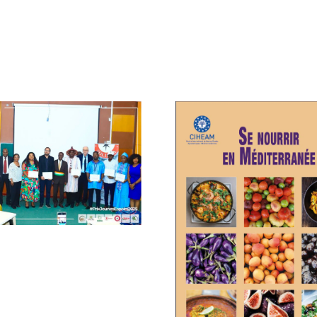
Publicat
Les Actes de
Dialogu
Parménides XI
Forê