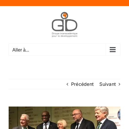
Passer
au
contenu
Aller à...
Précédent
Suivant
Voir
l'image
agrandie