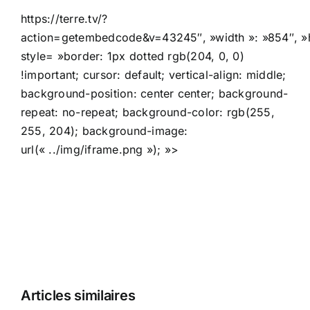
https://terre.tv/?
action=getembedcode&v=43245″, »width »: »854″, »hei
style= »border: 1px dotted rgb(204, 0, 0)
!important; cursor: default; vertical-align: middle;
background-position: center center; background-
repeat: no-repeat; background-color: rgb(255,
255, 204); background-image:
url(« ../img/iframe.png »); »>
Articles similaires