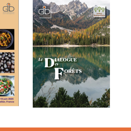
De rêve en action:
l’audace
ion du
d’entreprendre en
e des
RDC
ts