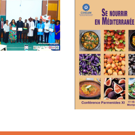
Publicat
Les Actes de
Dialogu
Parménides XI
Forê